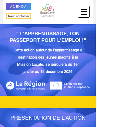
AGENDA
Nous contacter
" L'APPRENTISSAGE, TON
PASSEPORT POUR L'EMPLOI !"
Cette action autour de l’apprentissage à
destination des jeunes inscrits à la
Mission Locale, se déroulera du 1er
janvier au 31 décembre 2026.
PRÉSENTATION DE L'ACTION